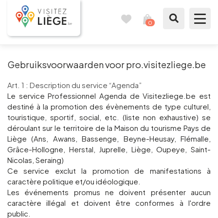
0
Reisboek
Mijn
winkelmandje
bekijken
Te zien / te doen
Gebruiksvoorwaarden voor pro.visitezliege.be
Inspiraties
Art. 1 : Description du service “Agenda”
Le service Professionnel Agenda de Visitezliege.be est
destiné à la promotion des évènements de type culturel,
Bereid mijn verblijf voor
touristique, sportif, social, etc. (liste non exhaustive) se
déroulant sur le territoire de la Maison du tourisme Pays de
Onze suggesties
Liège (Ans, Awans, Bassenge, Beyne-Heusay, Flémalle,
Grâce-Hollogne, Herstal, Juprelle, Liège, Oupeye, Saint-
Pays de Liège
Nicolas, Seraing)
Ce service exclut la promotion de manifestations à
caractère politique et/ou idéologique.
Agenda
Les événements promus ne doivent présenter aucun
caractère illégal et doivent être conformes à l'ordre
Pers
public.