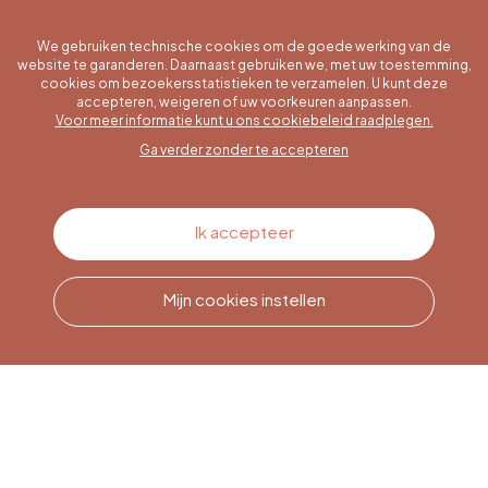
We gebruiken technische cookies om de goede werking van de
website te garanderen. Daarnaast gebruiken we, met uw toestemming,
cookies om bezoekersstatistieken te verzamelen. U kunt deze
accepteren, weigeren of uw voorkeuren aanpassen.
Een specifieke vraag?
Voor meer informatie kunt u ons cookiebeleid raadplegen.
Ga verder zonder te accepteren
Contacteer ons
Ik accepteer
Mijn cookies instellen
Bel ons