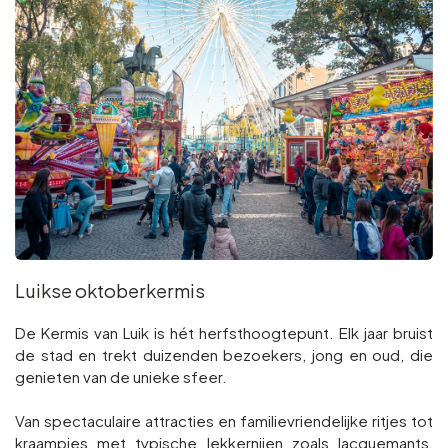
Groepen en touroperators
Volg ons
FR
EN
NL
DE
Luikse oktoberkermis
De Kermis van Luik is hét herfsthoogtepunt. Elk jaar bruist
de stad en trekt duizenden bezoekers, jong en oud, die
genieten van de unieke sfeer.
Van spectaculaire attracties en familievriendelijke ritjes tot
kraampjes met typische lekkernijen zoals lacquemants,