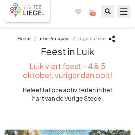
0
Reisboek
Mijn
winkelmandje
bekijken
Te zien / te doen
Home
/
Infos Pratiques
/
Liège en fête
Feest in Luik
Inspiraties
Luik viert feest – 4 & 5
Bereid mijn verblijf voor
oktober, vuriger dan ooit!
Onze suggesties
Beleef talloze activiteiten in het
hart van de Vurige Stede.
Pays de Liège
Agenda
Pers