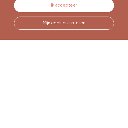
Contacteer ons
Ik accepteer
Mijn cookies instellen
Bel ons
Office du Tourisme de Liège
et Maison du Tourisme du
Pays de Liège.