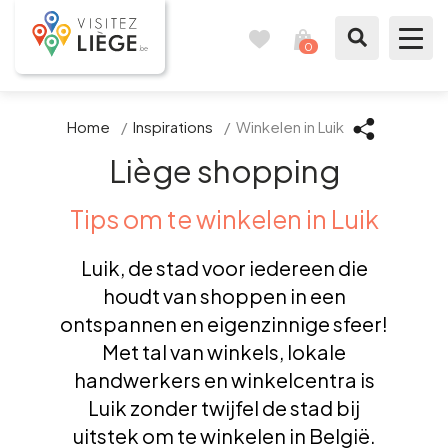
0
Reisboek
Mijn
winkelmandje
bekijken
Te zien / te doen
Home
/
Inspirations
/
Winkelen in Luik
Liège shopping
Inspiraties
Tips om te winkelen in Luik
Bereid mijn verblijf voor
Luik, de stad voor iedereen die
Onze suggesties
houdt van shoppen in een
ontspannen en eigenzinnige sfeer!
Pays de Liège
Met tal van winkels, lokale
handwerkers en winkelcentra is
Agenda
Luik zonder twijfel de stad bij
uitstek om te winkelen in België.
Pers