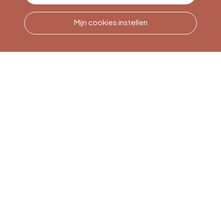
Mijn cookies instellen
Bel ons
Office du Tourisme de Liège
et Maison du Tourisme du
Pays de Liège.