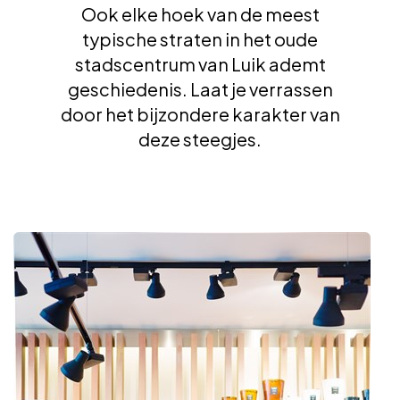
Ook elke hoek van de meest
Groepen en touroperators
typische straten in het oude
stadscentrum van Luik ademt
geschiedenis. Laat je verrassen
Volg ons
door het bijzondere karakter van
deze steegjes.
FR
EN
NL
DE