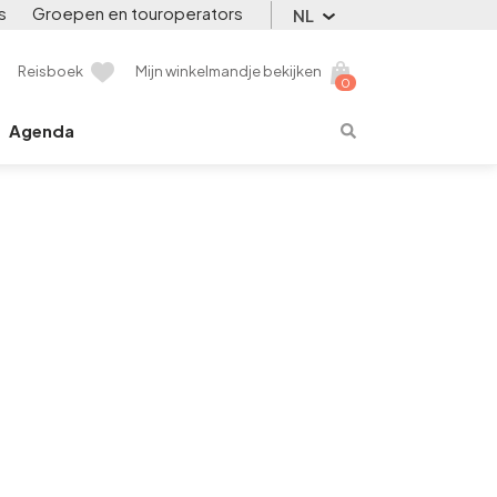
s
Groepen en touroperators
NL
Reisboek
Mijn winkelmandje bekijken
0
Agenda