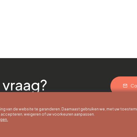
 vraag?
Co
g van de website te garanderen. Daarnaast gebruiken we, met uw toestem
e accepteren, weigeren of uw voorkeuren aanpassen.
egen.