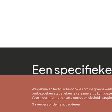
Een specifieke
We gebruiken technische cookies om de goede werkin
om bezoekersstatistieken te verzamelen. U kunt dez
Voor meer informatie kunt u ons cookiebeleid raadpl
Ga verder zonder te accepteren