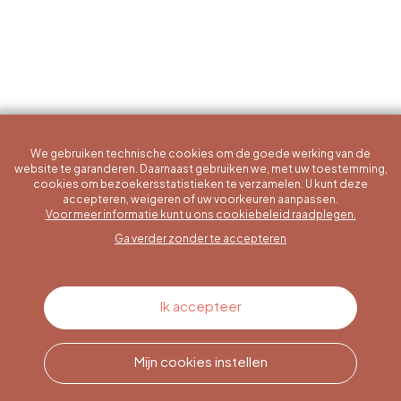
We gebruiken technische cookies om de goede werking van de
website te garanderen. Daarnaast gebruiken we, met uw toestemming,
cookies om bezoekersstatistieken te verzamelen. U kunt deze
accepteren, weigeren of uw voorkeuren aanpassen.
Een specifieke vraag?
Voor meer informatie kunt u ons cookiebeleid raadplegen.
Ga verder zonder te accepteren
Contacteer ons
Ik accepteer
Mijn cookies instellen
Bel ons