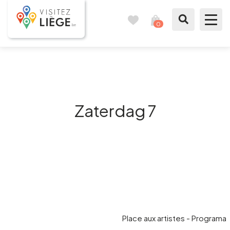
0
Reisboek
Mijn
winkelmandje
bekijken
Te zien / te doen
Inspiraties
Zaterdag 7
Bereid mijn verblijf voor
Onze suggesties
Pays de Liège
Agenda
Place aux artistes - Programa
Pers